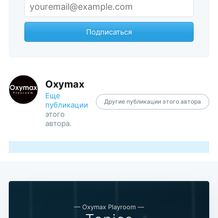
Подписаться
Oxymax
Еще
Другие публикации этого автора
публикации
этого
автора.
— Oxymax Playroom —