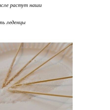
мысле растут наши
ть леденцы