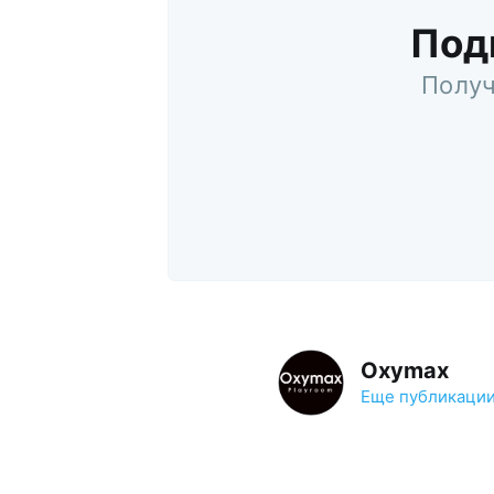
Под
Получ
Oxymax
Еще публикаци