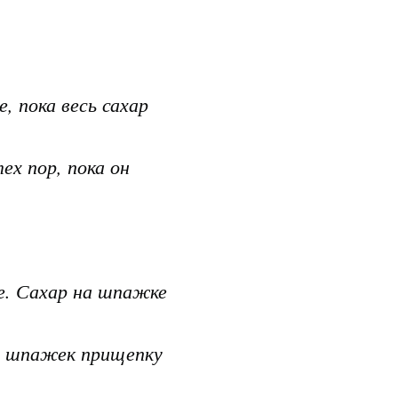
, пока весь сахар
ех пор, пока он
.
ре. Сахар на шпажке
цу шпажек прищепку